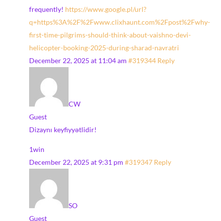
frequently!
https://www.google.pl/url?
q=https%3A%2F%2Fwww.clixhaunt.com%2Fpost%2Fwhy-
first-time-pilgrims-should-think-about-vaishno-devi-
helicopter-booking-2025-during-sharad-navratri
December 22, 2025 at 11:04 am
#319344
Reply
CW
Guest
Dizaynı keyfiyyətlidir!
1win
December 22, 2025 at 9:31 pm
#319347
Reply
SO
Guest