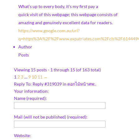
What’s up to every body, it’s my first pay a
quick visit of this webpage; this webpage consists of
amazing and genuinely excellent data for readers.
https://www.google.com.au/url?
q=https%3A%2F%2Fwww.expatriates.com%2Fcls%2F614449
Author
Posts
Viewing 15 posts - 1 through 15 (of 163 total)
1
2
3
…
9
10
11
→
Reply To: Reply #319039 in ดอกไม้หน้าศพ:.
Your information:
Name (required):
Mail (will not be published) (required):
Website: