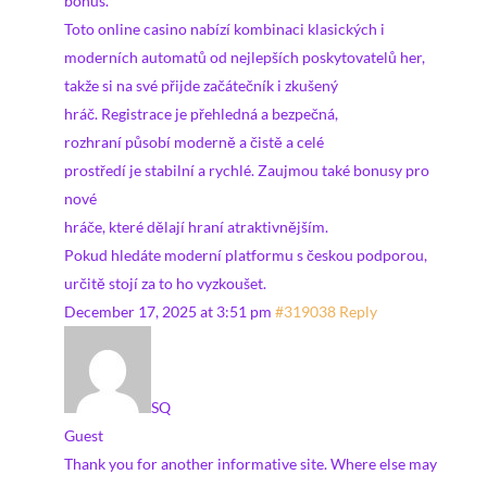
bonus.
Toto online casino nabízí kombinaci klasických i
moderních automatů od nejlepších poskytovatelů her,
takže si na své přijde začátečník i zkušený
hráč. Registrace je přehledná a bezpečná,
rozhraní působí moderně a čistě a celé
prostředí je stabilní a rychlé. Zaujmou také bonusy pro
nové
hráče, které dělají hraní atraktivnějším.
Pokud hledáte moderní platformu s českou podporou,
určitě stojí za to ho vyzkoušet.
December 17, 2025 at 3:51 pm
#319038
Reply
SQ
Guest
Thank you for another informative site. Where else may