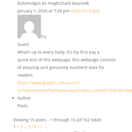
biztonságos és megbízható kaszinók
January 1, 2026 at 7:28 pm
#320143
Reply
TU
Guest
What’s up to every body, it’s my first pay a
quick visit of this webpage; this webpage consists
of amazing and genuinely excellent data for
readers.
https://www.google.com.au/url?
q=https%3A%2F%2Fwww.expatriates.com%2Fcls%2F6144
Author
Posts
Viewing 15 posts - 1 through 15 (of 162 total)
1
2
3
…
9
10
11
→