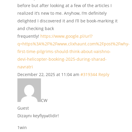
before but after looking at a few of the articles I
realized it’s new to me. Anyhow, I’m definitely
delighted I discovered it and I’ll be book-marking it
and checking back
frequently!
https://www.google.pl/url?
q=https%3A%2F%2Fwww.clixhaunt.com%2Fpost%2Fwhy-
first-time-pilgrims-should-think-about-vaishno-
devi-helicopter-booking-2025-during-sharad-
navratri
December 22, 2025 at 11:04 am
#319344
Reply
CW
Guest
Dizaynı keyfiyyətlidir!
1win