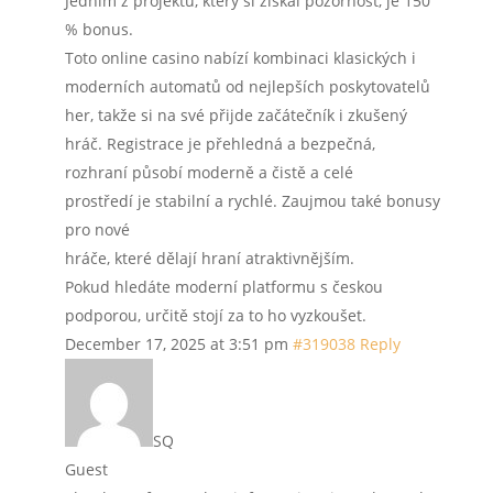
Jedním z projektů, který si získal pozornost, je 150
% bonus.
Toto online casino nabízí kombinaci klasických i
moderních automatů od nejlepších poskytovatelů
her, takže si na své přijde začátečník i zkušený
hráč. Registrace je přehledná a bezpečná,
rozhraní působí moderně a čistě a celé
prostředí je stabilní a rychlé. Zaujmou také bonusy
pro nové
hráče, které dělají hraní atraktivnějším.
Pokud hledáte moderní platformu s českou
podporou, určitě stojí za to ho vyzkoušet.
December 17, 2025 at 3:51 pm
#319038
Reply
SQ
Guest