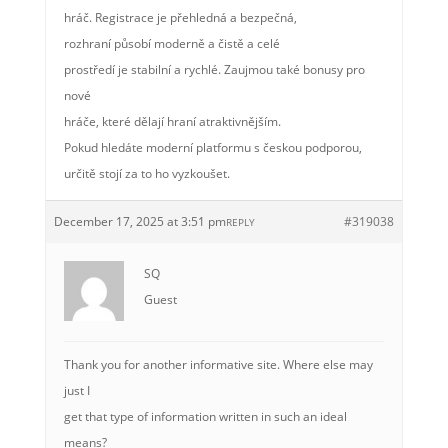
hráč. Registrace je přehledná a bezpečná,
rozhraní působí moderně a čistě a celé
prostředí je stabilní a rychlé. Zaujmou také bonusy pro
nové
hráče, které dělají hraní atraktivnějším.
Pokud hledáte moderní platformu s českou podporou,
určitě stojí za to ho vyzkoušet.
December 17, 2025 at 3:51 pm
#319038
REPLY
SQ
Guest
Thank you for another informative site. Where else may
just I
get that type of information written in such an ideal
means?