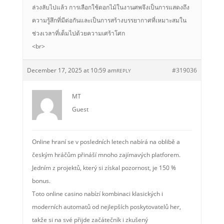
ล่วงลับไปแล้ว การเลือกใช้ดอกไม้ในงานศพจึงเป็นการแสดงถึง
ความรู้สึกที่มีต่อกันและเป็นการสร้างบรรยากาศที่เหมาะสมใน
ช่วงเวลาที่เต็มไปด้วยความเศร้าโศก
<br>
December 17, 2025 at 10:59 am
#319036
REPLY
MT
Guest
Online hraní se v posledních letech nabírá na oblibě a
českým hráčům přináší mnoho zajímavých platforem.
Jedním z projektů, který si získal pozornost, je 150 %
bonus.
Toto online casino nabízí kombinaci klasických i
moderních automatů od nejlepších poskytovatelů her,
takže si na své přijde začátečník i zkušený