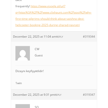
frequently!
https://www.google.pl/url?
q=https%3A%2F%2Fwww.clixhaunt.com%2Fpost%2Fwhy-
first-time-pilgrims-should-think-about-vaishno-devi-
helicopter-booking-2025-during-sharad-navratri
December 22, 2025 at 11:04 am
#319344
REPLY
CW
Guest
Dizaynı keyfiyyətlidir!
1win
December 22, 2025 at 9:31 pm
#319347
REPLY
SO