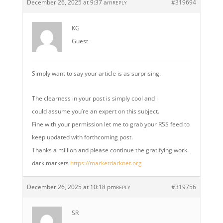
December 26, 2025 at 9:37 am
#319694
REPLY
KG
Guest
Simply want to say your article is as surprising.
The clearness in your post is simply cool and i
could assume you’re an expert on this subject.
Fine with your permission let me to grab your RSS feed to
keep updated with forthcoming post.
Thanks a million and please continue the gratifying work.
dark markets
https://marketdarknet.org
December 26, 2025 at 10:18 pm
#319756
REPLY
SR