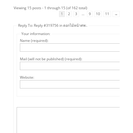
Viewing 15 posts - 1 through 15 (of 162 total)
1
2
3
…
9
10
11
→
Reply To: Reply #319756 in ดอกไม้หน้าศพ:.
Your information:
Name (required):
Mail (will not be published) (required):
Website: