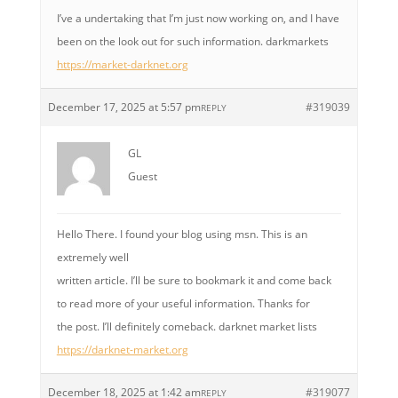
I’ve a undertaking that I’m just now working on, and I have
been on the look out for such information. darkmarkets
https://market-darknet.org
December 17, 2025 at 5:57 pm
#319039
REPLY
GL
Guest
Hello There. I found your blog using msn. This is an
extremely well
written article. I’ll be sure to bookmark it and come back
to read more of your useful information. Thanks for
the post. I’ll definitely comeback. darknet market lists
https://darknet-market.org
December 18, 2025 at 1:42 am
#319077
REPLY