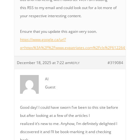
this RSS to my email and could look out for a lot more of
your respective interesting content.
Ensure that you update this again very soon.
https://www.google.ca/url?
q=https%3A%2F%2Fwww.expatriates.com%2Fcls%2F61226412.html
December 18, 2025 at 7:22 am
#319084
REPLY
AI
Guest
Good day! I could have sworn I’ve been to this site before
but after looking at a few of the articles I
realized it’s new to me. Anyhow, I’m definitely delighted I
discovered it and I’ll be book-marking it and checking
back