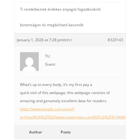
Ti rendelkeztek érdekes anyagot fogadásokról.
biztonságos és megbízható kaszinók
January 1, 2026 at 7:28 pm
#320143
REPLY
TU
Guest
What’s up to every body, it’s my first pay a
quick visit of this webpage; this webpage consists of
amazing and genuinely excellent data for readers.
https://www.google.com.au/url?
q=https%3A%2F%2Fwww.expatriates.com%2Fcls%2F61444949.html
Author
Posts