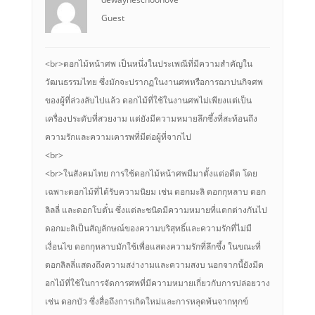
Guest
<br>ดอกไม้หน้าศพ เป็นหนึ่งในประเพณีที่มีความสำคัญใน
วัฒนธรรมไทย ซึ่งมักจะปรากฏในงานศพหรือการฌาปนกิจศพ
ของผู้ที่ล่วงลับไปแล้ว ดอกไม้ที่ใช้ในงานศพไม่เพียงแต่เป็น
เครื่องประดับที่สวยงาม แต่ยังมีความหมายลึกซึ้งที่สะท้อนถึง
ความรักและความเคารพที่มีต่อผู้ที่จากไป
<br>
<br>ในสังคมไทย การใช้ดอกไม้หน้าศพมีมาตั้งแต่อดีต โดย
เฉพาะดอกไม้ที่ได้รับความนิยม เช่น ดอกมะลิ ดอกกุหลาบ ดอก
ลิลลี่ และดอกโบตั๋น ซึ่งแต่ละชนิดมีความหมายที่แตกต่างกันไป
ดอกมะลิเป็นสัญลักษณ์ของความบริสุทธิ์และความรักที่ไม่มี
เงื่อนไข ดอกกุหลาบมักใช้เพื่อแสดงความรักที่ลึกซึ้ง ในขณะที่
ดอกลิลลี่แสดงถึงความสง่างามและความสงบ นอกจากนี้ยังมีด
อกไม้ที่ใช้ในการจัดการศพที่มีความหมายเกี่ยวกับการปล่อยวาง
เช่น ดอกบัว ซึ่งสื่อถึงการเกิดใหม่และการหลุดพ้นจากทุกข์