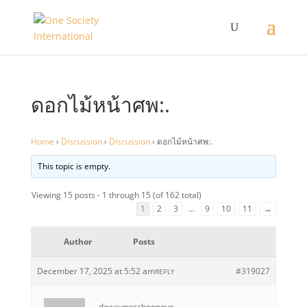
ดอกไม้หน้าศพ:.
Home
›
Discussion
›
Discussion
›
ดอกไม้หน้าศพ:.
This topic is empty.
Viewing 15 posts - 1 through 15 (of 162 total)
1
2
3
…
9
10
11
→
Author
Posts
December 17, 2025 at 5:52 am
#319027
REPLY
dewayneschoonove