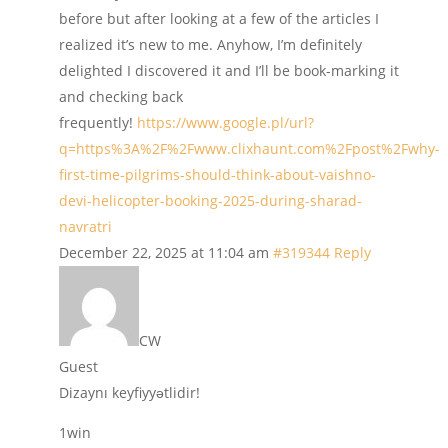
before but after looking at a few of the articles I
realized it’s new to me. Anyhow, I’m definitely
delighted I discovered it and I’ll be book-marking it
and checking back
frequently!
https://www.google.pl/url?
q=https%3A%2F%2Fwww.clixhaunt.com%2Fpost%2Fwhy-
first-time-pilgrims-should-think-about-vaishno-
devi-helicopter-booking-2025-during-sharad-
navratri
December 22, 2025 at 11:04 am
#319344
Reply
CW
Guest
Dizaynı keyfiyyətlidir!
1win