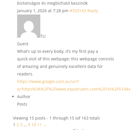
biztonságos és megbízható kaszinók
January 1, 2026 at 7:28 pm
#320143
Reply
TU
Guest
What’s up to every body, it’s my first pay a
quick visit of this webpage; this webpage consists
of amazing and genuinely excellent data for
readers.
https://www.google.com.au/url?
q=https%3A%2F%2Fwww.expatriates.com%2Fcls%2F6144
Author
Posts
Viewing 15 posts - 1 through 15 (of 163 total)
1
2
3
…
9
10
11
→