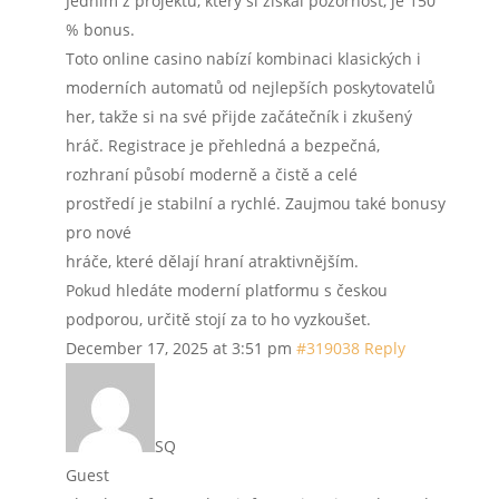
Jedním z projektů, který si získal pozornost, je 150
% bonus.
Toto online casino nabízí kombinaci klasických i
moderních automatů od nejlepších poskytovatelů
her, takže si na své přijde začátečník i zkušený
hráč. Registrace je přehledná a bezpečná,
rozhraní působí moderně a čistě a celé
prostředí je stabilní a rychlé. Zaujmou také bonusy
pro nové
hráče, které dělají hraní atraktivnějším.
Pokud hledáte moderní platformu s českou
podporou, určitě stojí za to ho vyzkoušet.
December 17, 2025 at 3:51 pm
#319038
Reply
SQ
Guest