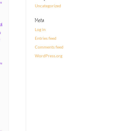
ละ
Uncategorized
Meta
ี่
Log in
ข
Entries feed
้
Comments feed
WordPress.org
จะ