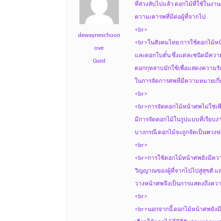
ที่ล่วงลับไปแล้ว ดอกไม้ที่ใช้ในง
ความเคารพที่มีต่อผู้ที่จากไป
<br>
dewayneschoon
<br>ในสังคมไทย การใช้ดอกไม้หน้า
ove
และดอกโบตั๋น ซึ่งแต่ละชนิดมีควา
Guest
ดอกกุหลาบมักใช้เพื่อแสดงความรัก
ในการจัดการศพที่มีความหมายเกี่ย
<br>
<br>การจัดดอกไม้หน้าศพไม่ใช่เพีย
มีการจัดดอกไม้ในรูปแบบที่เรียบ
บางกรณี ดอกไม้จะถูกจัดเป็นพวงหร
<br>
<br>การใช้ดอกไม้หน้าศพยังมีค
วิญญาณของผู้ที่จากไปไปสู่สุขติ แ
วางหน้าศพจึงเป็นการแสดงถึงความร
<br>
<br>นอกจากนี้ ดอกไม้หน้าศพยัง