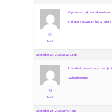
Ogromne dzięki za ciekawe treści 
Najlepsze kasyna online w Polsce
SO
Guest
December 23, 2025 at 12:23 am
Hörmətlə, bu saytınız çox yaxşı iş
1win platforma
JG
Guest
December 26, 2025 at 9:37 am