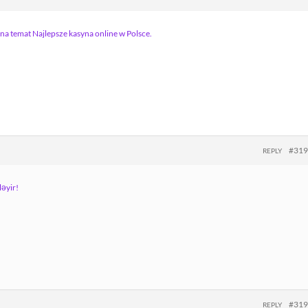
na temat Najlepsze kasyna online w Polsce.
#31
REPLY
ləyir!
#31
REPLY