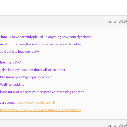
#31
REPLY
 info – I have certainly picked up anything new from right here.
nical points using this website, as I experienced to reload
uld get it to load correctly.
 hosting is OK?
ggish loading instances times will often affect
ld damage your high-quality score if
Well I am adding
k out for a lot more of your respective interesting content.
 very soon.
https://www.google.ca/url?
iates.com%2Fcls%2F61226412.html%3F1758541371
#31
REPLY