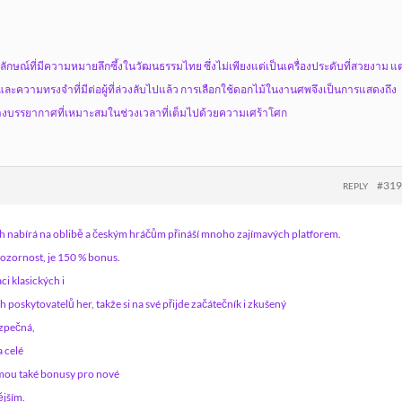
กษณ์ที่มีความหมายลึกซึ้งในวัฒนธรรมไทย ซึ่งไม่เพียงแต่เป็นเครื่องประดับที่สวยงาม แต
ละความทรงจำที่มีต่อผู้ที่ล่วงลับไปแล้ว การเลือกใช้ดอกไม้ในงานศพจึงเป็นการแสดงถึง
สร้างบรรยากาศที่เหมาะสมในช่วงเวลาที่เต็มไปด้วยความเศร้าโศก
#31
REPLY
ech nabírá na oblibě a českým hráčům přináší mnoho zajímavých platforem.
 pozornost, je 150 % bonus.
ci klasických i
poskytovatelů her, takže si na své přijde začátečník i zkušený
ezpečná,
 celé
ujmou také bonusy pro nové
ějším.