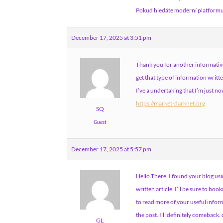
Pokud hledáte moderní platformu 
December 17, 2025 at 3:51 pm
Thank you for another informative
get that type of information writt
I’ve a undertaking that I’m just 
https://market-darknet.org
SQ
Guest
December 17, 2025 at 5:57 pm
Hello There. I found your blog usi
written article. I’ll be sure to bo
to read more of your useful infor
the post. I’ll definitely comeback.
GL