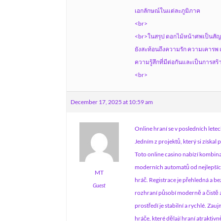
เอกลักษณ์ในแต่ละภูมิภาค
<br>
<br>ในสรุป ดอกไม้หน้าศพเป็นสัญลั
ยังสะท้อนถึงความรัก ความเคารพ แ
ความรู้สึกที่มีต่อกันและเป็นการ
<br>
December 17, 2025 at 10:59 am
Online hraní se v posledních let
Jedním z projektů, který si získal
Toto online casino nabízí kombina
moderních automatů od nejlepších 
MT
hráč. Registrace je přehledná a b
Guest
rozhraní působí moderně a čistě a
prostředí je stabilní a rychlé. Za
hráče, které dělají hraní atraktivn