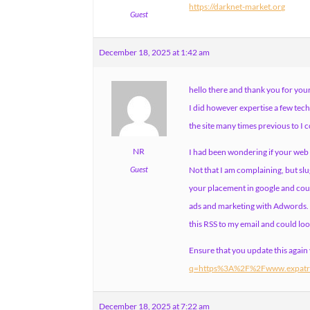
https://darknet-market.org
Guest
December 18, 2025 at 1:42 am
hello there and thank you for your
I did however expertise a few tech
the site many times previous to I co
NR
I had been wondering if your web
Guest
Not that I am complaining, but slu
your placement in google and cou
ads and marketing with Adwords. 
this RSS to my email and could loo
Ensure that you update this again
q=https%3A%2F%2Fwww.expatr
December 18, 2025 at 7:22 am