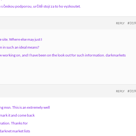
s českou podporou, určitě stojí za to ho vyzkoušet.
#31
REPLY
 site. Where else may just I
en in such an ideal means?
now working on, and I have been on the look out for such information. darkmarkets
#31
REPLY
ng msn. This is an extremely well
okmark it and come back
mation. Thanks for
 darknet market lists