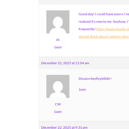
Good day! I could have sworn I’ve b
realized it’s new to me. Anyhow, I
frequently!
https://www.google.
should-think-about-vaishno-devi
AI
Guest
December 22, 2025 at 11:04 am
Dizaynı keyfiyyətlidir!
1win
CW
Guest
December 22, 2025 at 9:31 pm