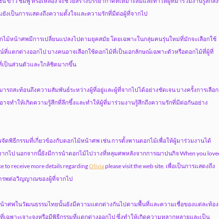
 เช่น ขาว ชมพู หรือเหลือง จะช่วยสร้างบรรยากาศที่เหมาะสมและทำให้ผู้ที่มาร่วมงานรู้สึกส
ยังเป็นการแสดงถึงความตั้งใจและความรักที่มีต่อผู้ที่จากไป
ไม้หน้าศพมีการเปลี่ยนแปลงไปตามยุคสมัย โดยเฉพาะในกลุ่มคนรุ่นใหม่ที่มักจะเลือกใช้
ที่แตกต่างออกไป บางคนอาจเลือกใช้ดอกไม้ที่เป็นเอกลักษณ์เฉพาะตัวหรือดอกไม้ที่ผู้ที่
ที่เป็นส่วนตัวและใกล้ชิดมากขึ้น
ถสะท้อนถึงความสัมพันธ์ระหว่างผู้ที่อยู่และผู้ที่จากไปได้อย่างชัดเจน บางครั้งการเลือก
ำให้เกิดความรู้สึกที่ลึกซึ้งและทำให้ผู้ที่มาร่วมงานรู้สึกถึงความรักที่มีต่อกันอย่าง
ิธีกรรมที่เกี่ยวข้องกับดอกไม้หน้าศพ เช่น การตั้งพานดอกไม้เพื่อให้ผู้มาร่วมงานได้
่จากไป นอกจากนี้ยังมีการนำดอกไม้ไปวางที่หลุมศพหลังจากการฌาปนกิจ When you love
ike to receive more details regarding
Olivia
please visit the web site. เพื่อเป็นการแสดงถึง
ารพต่อวิญญาณของผู้ที่จากไป
น้าศพในวัฒนธรรมไทยนั้นยังมีความแตกต่างกันไปตามพื้นที่และความเชื่อของแต่ละท้อง
ไม้ที่เฉพาะเจาะจงหรือมีพิธีกรรมที่แตกต่างออกไป ซึ่งทำให้เกิดความหลากหลายและเป็น