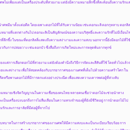
านศพไม่เพียงแต่เป็นเครื่องประดับที่สวยงาม แต่ยังมีความหมายลึกซึ้งที่สะท้อนถึงความรักแ
ศพมีมาตั้งแต่อดีต โดยเฉพาะดอกไม้ที่ได้รับความนิยม เช่น ดอกมะลิ ดอกกุหลาบ ดอกลิลล
มหมายที่แตกต่างกันไป ดอกมะลิเป็นสัญลักษณ์ของความบริสุทธิ์และความรักที่ไม่มีเงื่อนไ
ที่ลึกซึ้ง ในขณะที่ดอกลิลลี่แสดงถึงความสง่างามและความสงบ นอกจากนี้ยังมีดอกไม้ที่ใช
วกับการปล่อยวาง เช่น ดอกบัว ซึ่งสื่อถึงการเกิดใหม่และการหลุดพ้นจากทุกข์
งแค่การเลือกดอกไม้ที่สวยงาม แต่ยังต้องคำนึงถึงวิธีการจัดและสีสันที่ใช้ โดยทั่วไปแล้ว
ง่ายและสง่างาม เพื่อให้สอดคล้องกับบรรยากาศของงานศพที่เต็มไปด้วยความเศร้าโศก ใน
ีดหรือพานดอกไม้ที่มีการตกแต่งอย่างประณีต เพื่อแสดงความเคารพต่อผู้ที่ล่วงลับ
วามหมายเชิงจิตวิญญาณในความเชื่อของคนไทย หลายคนเชื่อว่าดอกไม้จะช่วยนำทาง
ละเป็นเครื่องบ่งบอกถึงการไม่ลืมเลือนในความทรงจำของผู้ที่ยังมีชีวิตอยู่ การนำดอกไม้ไป
ักและการอาลัยที่มีต่อผู้ที่จากไป
มีบทบาทในการสร้างบรรยากาศของงานศพให้มีความสงบและเป็นระเบียบเรียบร้อย การ