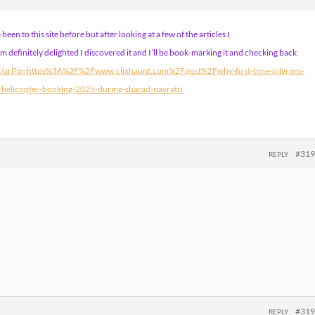
een to this site before but after looking at a few of the articles I
’m definitely delighted I discovered it and I’ll be book-marking it and checking back
pl/url?q=https%3A%2F%2Fwww.clixhaunt.com%2Fpost%2Fwhy-first-time-pilgrims-
-helicopter-booking-2025-during-sharad-navratri
#31
REPLY
#31
REPLY