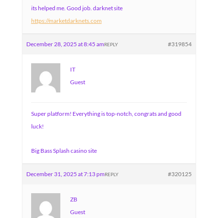
its helped me. Good job. darknet site
https://marketdarknets.com
December 28, 2025 at 8:45 am
#319854
REPLY
IT
Guest
Super platform! Everything is top-notch, congrats and good
luck!
Big Bass Splash casino site
December 31, 2025 at 7:13 pm
#320125
REPLY
ZB
Guest