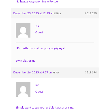
Najlepsze kasyna online w Polsce
December 23, 2025 at 12:23 am
#319350
REPLY
JG
Guest
Hörmətlə, bu saytınız çox yaxşı işləyir!
1win platforma
December 26, 2025 at 9:37 am
#319694
REPLY
KG
Guest
Simply want to say your article is as surprising.