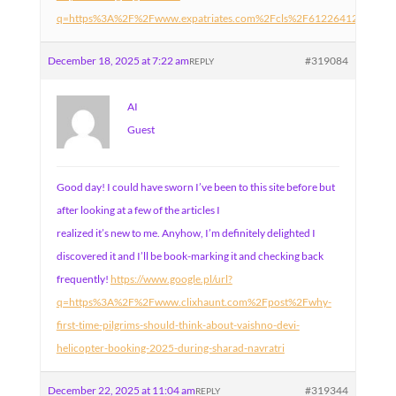
q=https%3A%2F%2Fwww.expatriates.com%2Fcls%2F61226412.html%
December 18, 2025 at 7:22 am
#319084
REPLY
AI
Guest
Good day! I could have sworn I’ve been to this site before but
after looking at a few of the articles I
realized it’s new to me. Anyhow, I’m definitely delighted I
discovered it and I’ll be book-marking it and checking back
frequently!
https://www.google.pl/url?
q=https%3A%2F%2Fwww.clixhaunt.com%2Fpost%2Fwhy-
first-time-pilgrims-should-think-about-vaishno-devi-
helicopter-booking-2025-during-sharad-navratri
December 22, 2025 at 11:04 am
#319344
REPLY