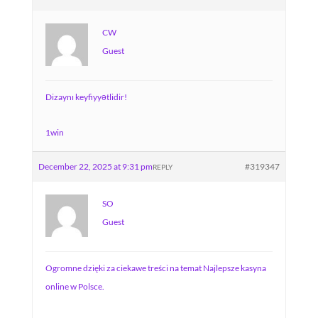
CW
Guest
Dizaynı keyfiyyətlidir!
1win
December 22, 2025 at 9:31 pm
#319347
REPLY
SO
Guest
Ogromne dzięki za ciekawe treści na temat Najlepsze kasyna
online w Polsce.