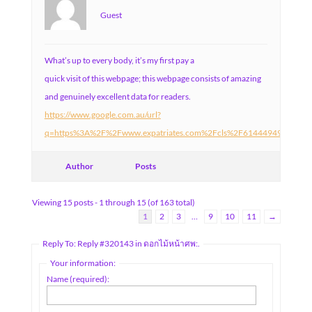
Guest
What’s up to every body, it’s my first pay a
quick visit of this webpage; this webpage consists of amazing
and genuinely excellent data for readers.
https://www.google.com.au/url?
q=https%3A%2F%2Fwww.expatriates.com%2Fcls%2F61444949.html%
Author
Posts
Viewing 15 posts - 1 through 15 (of 163 total)
1
2
3
…
9
10
11
→
Reply To: Reply #320143 in ดอกไม้หน้าศพ:.
Your information:
Name (required):