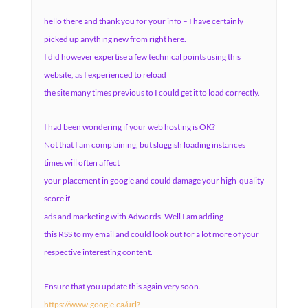
hello there and thank you for your info – I have certainly
picked up anything new from right here.
I did however expertise a few technical points using this
website, as I experienced to reload
the site many times previous to I could get it to load correctly.
I had been wondering if your web hosting is OK?
Not that I am complaining, but sluggish loading instances
times will often affect
your placement in google and could damage your high-quality
score if
ads and marketing with Adwords. Well I am adding
this RSS to my email and could look out for a lot more of your
respective interesting content.
Ensure that you update this again very soon.
https://www.google.ca/url?