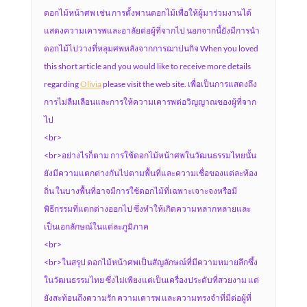
ดอกไม้หน้าศพ เช่น การตั้งพานดอกไม้เพื่อให้ผู้มาร่วมงานได้
แสดงความเคารพและอาลัยต่อผู้ที่จากไป นอกจากนี้ยังมีการนำ
ดอกไม้ไปวางที่หลุมศพหลังจากการฌาปนกิจ When you loved
this short article and you would like to receive more details
regarding
Olivia
please visit the web site. เพื่อเป็นการแสดงถึง
การไม่ลืมเลือนและการให้ความเคารพต่อวิญญาณของผู้ที่จาก
ไป
<br>
<br>อย่างไรก็ตาม การใช้ดอกไม้หน้าศพในวัฒนธรรมไทยนั้น
ยังมีความแตกต่างกันไปตามพื้นที่และความเชื่อของแต่ละท้อง
ถิ่น ในบางพื้นที่อาจมีการใช้ดอกไม้ที่เฉพาะเจาะจงหรือมี
พิธีกรรมที่แตกต่างออกไป ซึ่งทำให้เกิดความหลากหลายและ
เป็นเอกลักษณ์ในแต่ละภูมิภาค
<br>
<br>ในสรุป ดอกไม้หน้าศพเป็นสัญลักษณ์ที่มีความหมายลึกซึ้ง
ในวัฒนธรรมไทย ซึ่งไม่เพียงแต่เป็นเครื่องประดับที่สวยงาม แต่
ยังสะท้อนถึงความรัก ความเคารพ และความทรงจำที่มีต่อผู้ที่