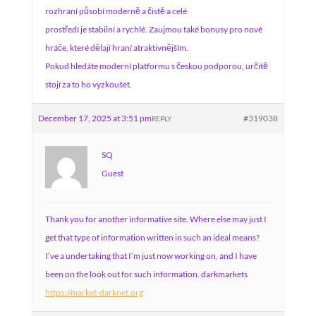
rozhraní působí moderně a čistě a celé
prostředí je stabilní a rychlé. Zaujmou také bonusy pro nové
hráče, které dělají hraní atraktivnějším.
Pokud hledáte moderní platformu s českou podporou, určitě
stojí za to ho vyzkoušet.
December 17, 2025 at 3:51 pm
#319038
REPLY
SQ
Guest
Thank you for another informative site. Where else may just I
get that type of information written in such an ideal means?
I’ve a undertaking that I’m just now working on, and I have
been on the look out for such information. darkmarkets
https://market-darknet.org