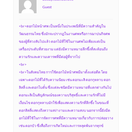
Guest
<br>ดอกไม้หน้าศพ เป็นหนึ่งในประเพณีที่มีความสำคัญใน
วัฒนธรรมไทย ซึ่งมักจะปรากฏในงานศพหรือการฌาปนกิจศพ
ของผู้ที่ล่วงลับไปแล้ว ดอกไม้ที่ใช้ในงานศพไม่เพียงแต่เป็น
เครื่องประดับที่สวยงาม แต่ยังมีความหมายลึกซึ้งที่สะท้อนถึง
ความรักและความเคารพที่มีต่อผู้ที่จากไป
<br>
<br>ในสังคมไทย การใช้ดอกไม้หน้าศพมีมาตั้งแต่อดีต โดย
เฉพาะดอกไม้ที่ได้รับความนิยม เช่น ดอกมะลิ ดอกกุหลาบ ดอก
ลิลลี่ และดอกโบตั๋น ซึ่งแต่ละชนิดมีความหมายที่แตกต่างกันไป
ดอกมะลิเป็นสัญลักษณ์ของความบริสุทธิ์และความรักที่ไม่มี
เงื่อนไข ดอกกุหลาบมักใช้เพื่อแสดงความรักที่ลึกซึ้ง ในขณะที่
ดอกลิลลี่แสดงถึงความสง่างามและความสงบ นอกจากนี้ยังมีด
อกไม้ที่ใช้ในการจัดการศพที่มีความหมายเกี่ยวกับการปล่อยวาง
เช่น ดอกบัว ซึ่งสื่อถึงการเกิดใหม่และการหลุดพ้นจากทุกข์