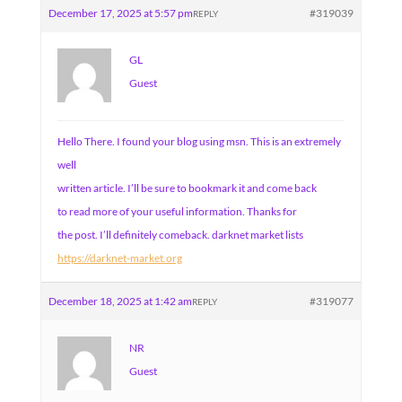
December 17, 2025 at 5:57 pm
#319039
REPLY
GL
Guest
Hello There. I found your blog using msn. This is an extremely
well
written article. I’ll be sure to bookmark it and come back
to read more of your useful information. Thanks for
the post. I’ll definitely comeback. darknet market lists
https://darknet-market.org
December 18, 2025 at 1:42 am
#319077
REPLY
NR
Guest