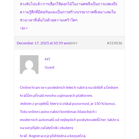
ล่วงลับไปแล้ว การเลือกใช้ดอกไม้ในงานศพจึงเป็นการแสดงถึง
ความรู้สึกที่มีต่อกันและเป็นการสร้างบรรยากาศที่เหมาะสมใน
ช่วงเวลาที่เต็มไปด้วยความเศร้าโศก
<br>
December 17, 2025 at 10:59 am
#319036
REPLY
MT
Guest
Online hraní se v posledních letech nabírá na oblibě a českým
hráčům přináší mnoho zajímavých platforem.
Jedním z projektů, který si získal pozornost, je 150 % bonus.
Toto online casino nabízí kombinaci klasických i
moderních automatů od nejlepších poskytovatelů her, takže si
na své přijde začátečník i zkušený
hráč. Registrace je přehledná a bezpečná,