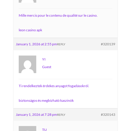
Mille mercis pour le contenu de qualité sur le casino.
leon casino apk
January 1, 2026 at 2:55 pm
#320139
REPLY
YI
Guest
Ti rendelkeztek érdekes anyagot fogadásokról.
biztonságos és megbízható kaszinók
January 1, 2026 at 7:28 pm
#320143
REPLY
TU