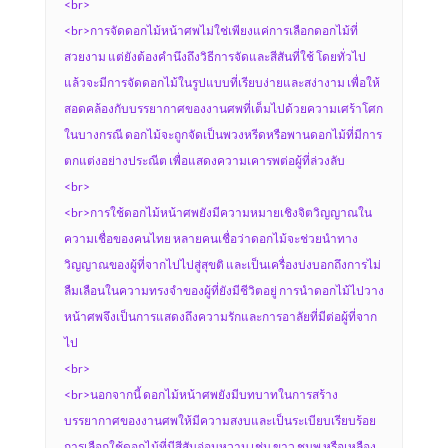
<br>
<br>การจัดดอกไม้หน้าศพไม่ใช่เพียงแค่การเลือกดอกไม้ที่
สวยงาม แต่ยังต้องคำนึงถึงวิธีการจัดและสีสันที่ใช้ โดยทั่วไป
แล้วจะมีการจัดดอกไม้ในรูปแบบที่เรียบง่ายและสง่างาม เพื่อให้
สอดคล้องกับบรรยากาศของงานศพที่เต็มไปด้วยความเศร้าโศก
ในบางกรณี ดอกไม้จะถูกจัดเป็นพวงหรีดหรือพานดอกไม้ที่มีการ
ตกแต่งอย่างประณีต เพื่อแสดงความเคารพต่อผู้ที่ล่วงลับ
<br>
<br>การใช้ดอกไม้หน้าศพยังมีความหมายเชิงจิตวิญญาณใน
ความเชื่อของคนไทย หลายคนเชื่อว่าดอกไม้จะช่วยนำทาง
วิญญาณของผู้ที่จากไปไปสู่สุขติ และเป็นเครื่องบ่งบอกถึงการไม่
ลืมเลือนในความทรงจำของผู้ที่ยังมีชีวิตอยู่ การนำดอกไม้ไปวาง
หน้าศพจึงเป็นการแสดงถึงความรักและการอาลัยที่มีต่อผู้ที่จาก
ไป
<br>
<br>นอกจากนี้ ดอกไม้หน้าศพยังมีบทบาทในการสร้าง
บรรยากาศของงานศพให้มีความสงบและเป็นระเบียบเรียบร้อย
การเลือกใช้ดอกไม้ที่มีสีสันอ่อนหวาน เช่น ขาว ชมพู หรือเหลือง